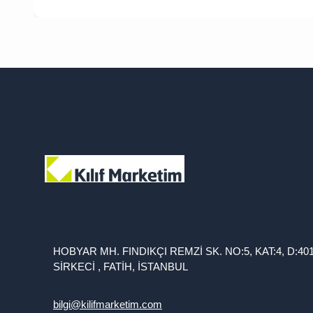
HOBYAR MH. FINDIKÇI REMZİ SK. NO:5, KAT:4, D:40
SİRKECİ , FATİH, İSTANBUL
bilgi@kilifmarketim.com