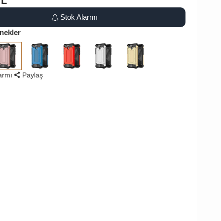
TL
Stok Alarmı
nekler
larmı
Paylaş