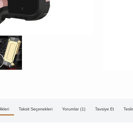
ikleri
Taksit Seçenekleri
Yorumlar (1)
Tavsiye Et
Tesl