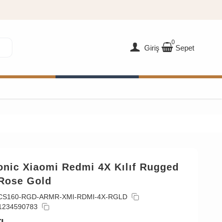
0
Giriş
Sepet
onic Xiaomi Redmi 4X Kılıf Rugged
Rose Gold
CS160-RGD-ARMR-XMI-RDMI-4X-RGLD
1234590783