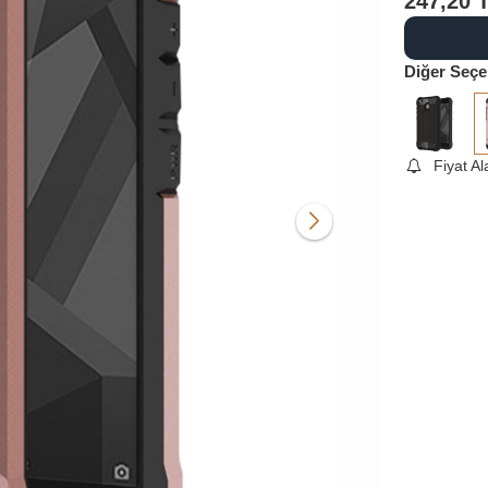
247,20
Diğer Seçe
Fiyat A