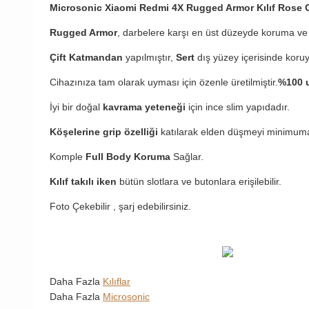
Microsonic Xiaomi Redmi 4X Rugged Armor Kılıf Rose 
Rugged Armor
, darbelere karşı en üst düzeyde koruma ve 
Çift Katmandan
yapılmıştır,
Sert
dış yüzey içerisinde koru
Cihazınıza tam olarak uyması için özenle üretilmiştir.
%100 u
İyi bir doğal
kavrama yeteneği
için ince slim yapıdadır.
Köşelerine grip özelliği
katılarak elden düşmeyi minimuma
Komple
Full Body Koruma
Sağlar.
Kılıf takılı iken
bütün slotlara ve butonlara erişilebilir.
Foto Çekebilir , şarj edebilirsiniz.
Daha Fazla
Kılıflar
Daha Fazla
Microsonic