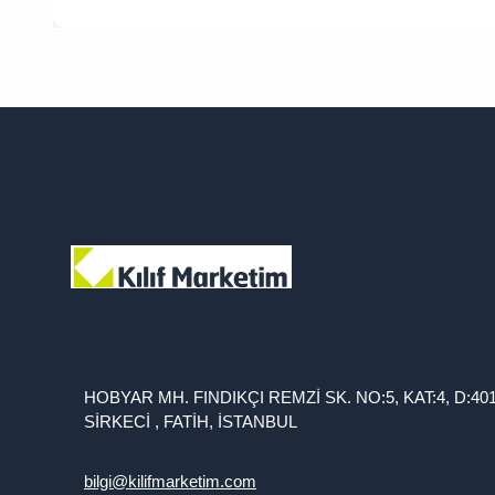
HOBYAR MH. FINDIKÇI REMZİ SK. NO:5, KAT:4, D:40
SİRKECİ , FATİH, İSTANBUL
bilgi@kilifmarketim.com