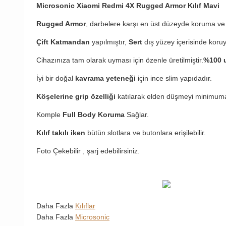
Microsonic Xiaomi Redmi 4X Rugged Armor Kılıf Mavi
Rugged Armor
, darbelere karşı en üst düzeyde koruma ve 
Çift Katmandan
yapılmıştır,
Sert
dış yüzey içerisinde koru
Cihazınıza tam olarak uyması için özenle üretilmiştir.
%100 u
İyi bir doğal
kavrama yeteneği
için ince slim yapıdadır.
Köşelerine grip özelliği
katılarak elden düşmeyi minimuma
Komple
Full Body Koruma
Sağlar.
Kılıf takılı iken
bütün slotlara ve butonlara erişilebilir.
Foto Çekebilir , şarj edebilirsiniz.
Daha Fazla
Kılıflar
Daha Fazla
Microsonic