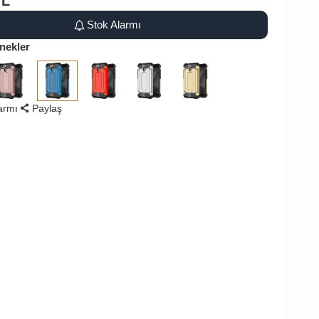
TL
Stok Alarmı
nekler
larmı
Paylaş