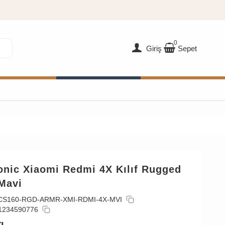
0
Giriş
Sepet
onic Xiaomi Redmi 4X Kılıf Rugged
Mavi
CS160-RGD-ARMR-XMI-RDMI-4X-MVI
1234590776