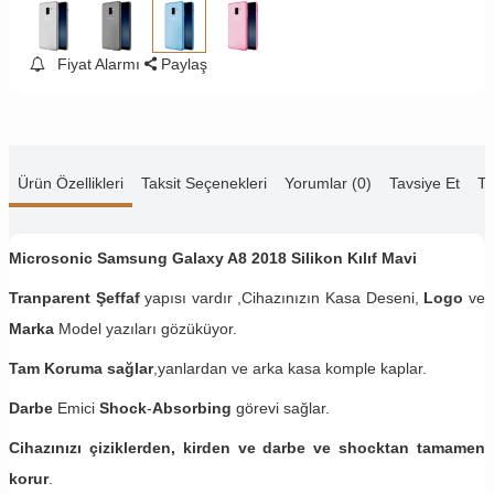
Fiyat Alarmı
Paylaş
Ürün Özellikleri
Taksit Seçenekleri
Yorumlar (0)
Tavsiye Et
Te
Microsonic Samsung Galaxy A8 2018​ Silikon Kılıf Mavi
Tranparent Şeffaf
yapısı vardır ,Cihazınızın Kasa Deseni,
Logo
ve
Marka
Model yazıları gözüküyor.
Tam Koruma sağlar
,yanlardan ve arka kasa komple kaplar.
Darbe
Emici
Shock
-
Absorbing
görevi sağlar.
Cihazınızı çiziklerden, kirden ve darbe ve shocktan tamamen
korur
.