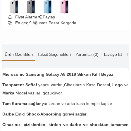
Fiyat Alarmı
Paylaş
En geç 9 Ağustos Pazar Kargoda
Ürün Özellikleri
Taksit Seçenekleri
Yorumlar (0)
Tavsiye Et
Te
Microsonic Samsung Galaxy A8 2018​ Silikon Kılıf Beyaz
Tranparent Şeffaf
yapısı vardır ,Cihazınızın Kasa Deseni,
Logo
ve
Marka
Model yazıları gözüküyor.
Tam Koruma sağlar
,yanlardan ve arka kasa komple kaplar.
Darbe
Emici
Shock
-
Absorbing
görevi sağlar.
Cihazınızı çiziklerden, kirden ve darbe ve shocktan tamamen