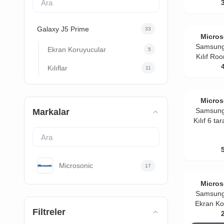
ko
Galaxy J5 Prime
33
Micros
Samsung
Ekran Koruyucular
5
Kılıf Roo
Kılıflar
11
Micros
Samsung
Markalar
Kılıf 6 ta
360 Cl
Microsonic
17
Micros
Samsung
Ekran Ko
Filtreler
Ö