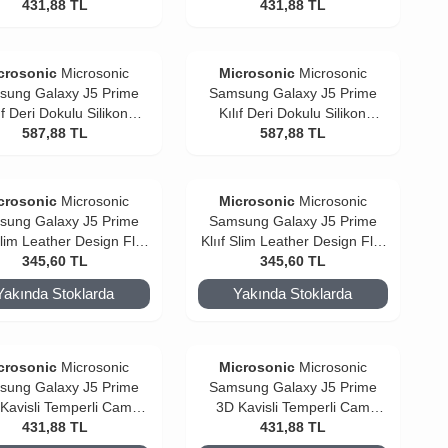
431,88
TL
431,88
TL
crosonic
Microsonic
Microsonic
Microsonic
sung Galaxy J5 Prime
Samsung Galaxy J5 Prime
ıf Deri Dokulu Silikon
Kılıf Deri Dokulu Silikon
587,88
Lacivert
TL
587,88
Kırmızı
TL
crosonic
Microsonic
Microsonic
Microsonic
sung Galaxy J5 Prime
Samsung Galaxy J5 Prime
Slim Leather Design Flip
Klııf Slim Leather Design Flip
Cover Gold
345,60
TL
Cover Bordo
345,60
TL
Yakında Stoklarda
Yakında Stoklarda
crosonic
Microsonic
Microsonic
Microsonic
sung Galaxy J5 Prime
Samsung Galaxy J5 Prime
Kavisli Temperli Cam
3D Kavisli Temperli Cam
 koruyucu Kırılmaz Film
431,88
TL
Ekran koruyucu Kırılmaz Film
431,88
TL
Siyah
Beyaz