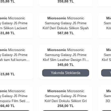
ruyucu film
335,88
TL
Kırılmaz film
359,88
TL
onic
Microsonic
Microsonic
Microsonic
Mi
 Galaxy J5 Prime
Samsung Galaxy J5 Prime
Sam
m Silikon Lacivert
Kılıf Deri Dokulu Silikon Siyah
Kıl
431,88
TL
587,88
TL
onic
Microsonic
Microsonic
Microsonic
Mi
 Galaxy J5 Prime
Samsung Galaxy J5 Prime
Sam
rafı tam full koruma
Klııf Slim Leather Design Flip
Klııf 
ear Soft Şeffaf
Cover Siyah
345,60
TL
Yakında Stoklarda
515,88
TL
onic
Microsonic
Microsonic
Microsonic
Mi
 Galaxy J5 Prime
Samsung Galaxy J5 Prime
Sam
ruyucu Film Seti -
Kılıf Deri Dokulu Silikon Gri
3D 
n ve Arka
266,40
TL
258,00
TL
Ekran