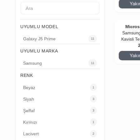
Yakı
UYUMLU MODEL
Micros
Samsung
Galaxy J5 Prime
Kavisli 
11
Koruy
UYUMLU MARKA
Yakı
Samsung
11
RENK
Beyaz
1
Siyah
3
Şeffaf
3
Kırmızı
1
Lacivert
2