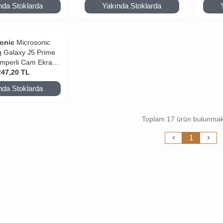
nda Stoklarda
Yakında Stoklarda
onic
Microsonic
 Galaxy J5 Prime
Temperli Cam Ekran
ucu Film Gold
247,20
TL
nda Stoklarda
Toplam 17 ürün bulunmak
1