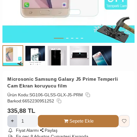
Microsonic Samsung Galaxy J5 Prime Temperli
Cam Ekran koruyucu film
Ürün Kodu:
SG106-GLSS-GLX-J5-PRM
Barkod:
6652230951252
335,88
TL
Sepete Ekle
Fiyat Alarmı
Paylaş
En geç 8 Ağustos Cumartesi Kargoda