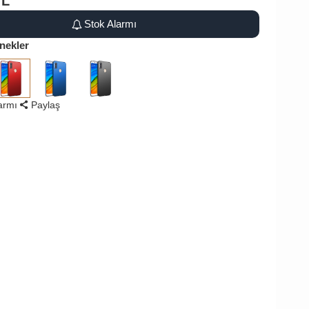
TL
Stok Alarmı
nekler
larmı
Paylaş