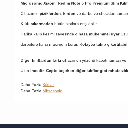
Microsonic Xiaomi Redmi Note 5
Pro Premium Slim Kılıf
Cihazınızı
çiziklerden
,
kirden
ve darbe ve shocktan tamam
Kılıfı çıkarmadan
bütün slotlara erişilebilir.
Harika kalıp kesimi sayesinde
cihaza mükemmel uyar
Uzu
darbelere karşı maximum korur.
Kolayca takıp çıkartılabil
Diğer kılıflardan farkı
cihazın ön yüzünü kapatmaması ve 
Ultra
incedir
.
Cepte taşırken diğer kılıflar gibi rahatsızlı
Daha Fazla
Kılıflar
Daha Fazla
Microsonic