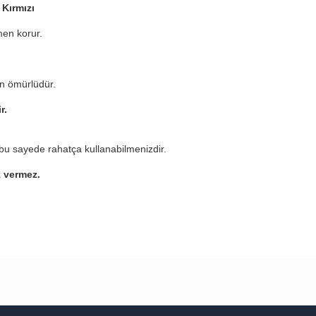
 Kırmızı
en korur.
n ömürlüdür.
ir.
bu sayede rahatça kullanabilmenizdir.
k vermez.