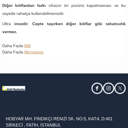
Diğer kılıflardan farkı
cihazın ön yüzünü kapatmaması ve bu
sayede rahatça kullanabilmenizdir.
Ultra
incedir
.
Cepte taşırken diğer kılıflar gibi rahatsızlık
vermez.
Daha Fazla
Mi6
Daha Fazla
Microsonic
facebook
instagram
twitt
HOBYAR MH. FINDIKÇI REMZİ SK. NO:5, KAT:4, D:401
SİRKECİ , FATİH, İSTANBUL