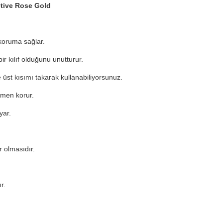
ctive Rose Gold
.
 koruma sağlar.
r kılıf olduğunu unutturur.
 üst kısımı takarak kullanabiliyorsunuz.
amen korur.
yar.
r olmasıdır.
r.