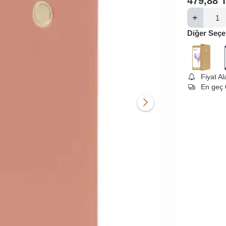
479,88
Diğer Seçe
Fiyat A
En geç