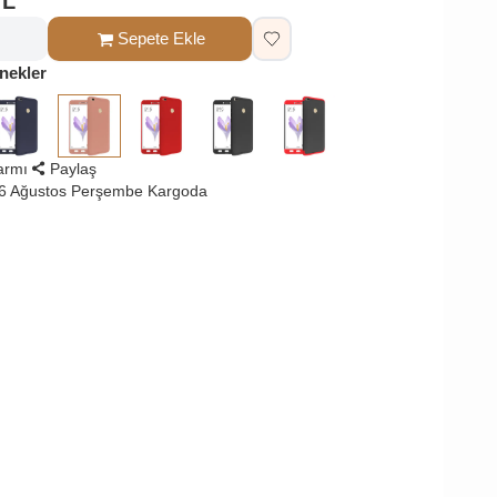
TL
Sepete Ekle
nekler
larmı
Paylaş
 6 Ağustos Perşembe Kargoda