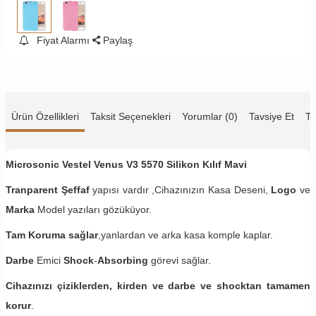
Fiyat Alarmı
Paylaş
Ürün Özellikleri
Taksit Seçenekleri
Yorumlar (0)
Tavsiye Et
Te
Microsonic Vestel Venus V3 5570 Silikon Kılıf Mavi
Tranparent Şeffaf
yapısı vardır ,Cihazınızın Kasa Deseni,
Logo
ve
Marka
Model yazıları gözüküyor.
Tam Koruma sağlar
,yanlardan ve arka kasa komple kaplar.
Darbe
Emici
Shock
-
Absorbing
görevi sağlar.
Cihazınızı çiziklerden, kirden ve darbe ve shocktan tamamen
korur
.