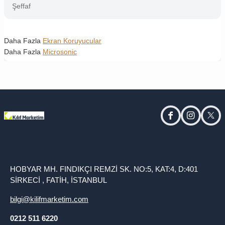
Şeffaf
Daha Fazla
Ekran Koruyucular
Daha Fazla
Microsonic
facebook
instagram
twitt
HOBYAR MH. FINDIKÇI REMZİ SK. NO:5, KAT:4, D:401
SİRKECİ , FATİH, İSTANBUL
bilgi@kilifmarketim.com
0212 511 6220