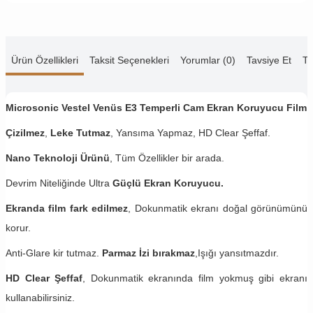
Ürün Özellikleri
Taksit Seçenekleri
Yorumlar (0)
Tavsiye Et
Te
Microsonic Vestel Venüs E3 Temperli Cam Ekran Koruyucu Film
Çizilmez
,
Leke Tutmaz
, Yansıma Yapmaz, HD Clear Şeffaf.
Nano Teknoloji Ürünü
, Tüm Özellikler bir arada.
Devrim Niteliğinde Ultra
Güçlü Ekran Koruyucu.
Ekranda film fark edilmez
, Dokunmatik ekranı doğal görünümünü
korur.
Anti-Glare kir tutmaz.
Parmaz İzi bırakmaz
,Işığı yansıtmazdır.
HD Clear Şeffaf
, Dokunmatik ekranında film yokmuş gibi ekranı
kullanabilirsiniz.