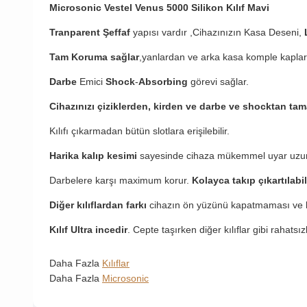
Microsonic Vestel Venus 5000 Silikon Kılıf Mavi
Tranparent Şeffaf
yapısı vardır ,Cihazınızın Kasa Deseni,
Tam Koruma sağlar
,yanlardan ve arka kasa komple kaplar
Darbe
Emici
Shock
-
Absorbing
görevi sağlar.
Cihazınızı çiziklerden, kirden ve darbe ve shocktan ta
Kılıfı çıkarmadan bütün slotlara erişilebilir.
Harika kalıp kesimi
sayesinde cihaza mükemmel uyar uzu
Darbelere karşı maximum korur.
Kolayca takıp çıkartılabil
Diğer kılıflardan farkı
cihazın ön yüzünü kapatmaması ve b
Kılıf Ultra incedir
. Cepte taşırken diğer kılıflar gibi rahatsı
Daha Fazla
Kılıflar
Daha Fazla
Microsonic