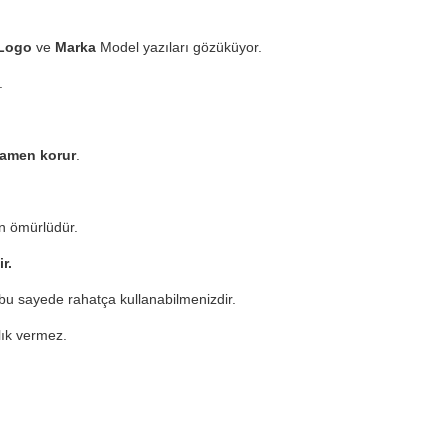
Logo
ve
Marka
Model yazıları gözüküyor.
.
mamen korur
.
n ömürlüdür.
ir.
u sayede rahatça kullanabilmenizdir.
zlık vermez.