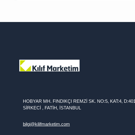
HOBYAR MH. FINDIKÇI REMZİ SK. NO:5, KAT:4, D:40
SİRKECİ , FATİH, İSTANBUL
bilgi@kilifmarketim.com