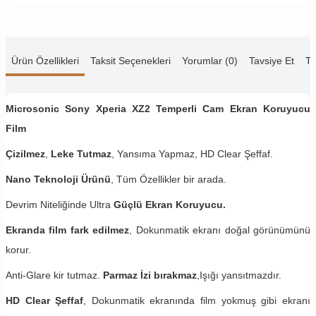
Ürün Özellikleri
Taksit Seçenekleri
Yorumlar (0)
Tavsiye Et
Te
Microsonic Sony Xperia XZ2 Temperli Cam Ekran Koruyucu
Film
Çizilmez
,
Leke Tutmaz
, Yansıma Yapmaz, HD Clear Şeffaf.
Nano Teknoloji Ürünü
, Tüm Özellikler bir arada.
Devrim Niteliğinde Ultra
Güçlü Ekran Koruyucu.
Ekranda film fark edilmez
, Dokunmatik ekranı doğal görünümünü
korur.
Anti-Glare kir tutmaz.
Parmaz İzi bırakmaz
,Işığı yansıtmazdır.
HD Clear Şeffaf
, Dokunmatik ekranında film yokmuş gibi ekranı