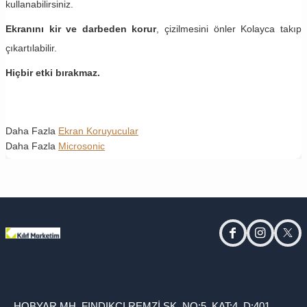
kullanabilirsiniz.
Ekranını kir ve darbeden korur
, çizilmesini önler Kolayca takıp
çıkartılabilir.
Hiçbir etki bırakmaz.
Daha Fazla
Ekran Koruyucular
Daha Fazla
Microsonic
facebook
instagram
twitt
HOBYAR MH. FINDIKÇI REMZİ SK. NO:5, KAT:4, D:401