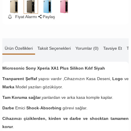
Fiyat Alarmı
Paylaş
Ürün Özellikleri
Taksit Seçenekleri
Yorumlar (0)
Tavsiye Et
Te
Microsonic Sony Xperia XA1 Plus Silikon Kılıf Siyah
Tranparent Şeffaf
yapısı vardır ,Cihazınızın Kasa Deseni,
Logo
ve
Marka
Model yazıları gözüküyor.
Tam Koruma sağlar
,yanlardan ve arka kasa komple kaplar.
Darbe
Emici
Shock
-
Absorbing
görevi sağlar.
Cihazınızı çiziklerden, kirden ve darbe ve shocktan tamamen
korur
.