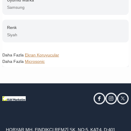
Uyumlu Marka
Samsung
Renk
Siyah
Daha Fazla
Ekran Koruyucular
Daha Fazla
Microsonic
facebook
instagram
twitt
HOBYAR MH. FINDIKÇI REMZİ SK. NO:5, KAT:4, D:401