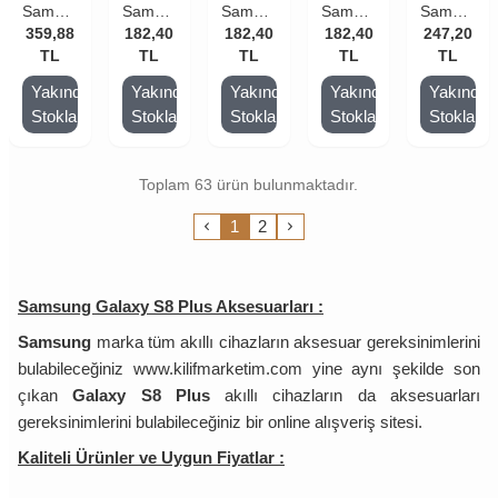
Samsung
Samsung
Samsung
Samsung
Samsung
Galaxy
359,88
Galaxy
182,40
Galaxy
182,40
Galaxy
182,40
Galaxy
247,20
S8 Plus
TL
S8 Plus
TL
S8 Plus
TL
S8 Plus
TL
S8 Plus
TL
Kılıf
Kılıf
Kılıf
Kılıf
Kavisli
Yakında
Yakında
Yakında
Yakında
Yakında
Rugged
Transparent
Transparent
Transparent
Temperli
Stoklarda
Stoklarda
Stoklarda
Stoklarda
Stoklard
Armor
Soft
Soft
Soft
Cam
Rose
Mavi
Siyah
Pembe
Ekran
Gold
Koruyucu
Toplam 63 ürün bulunmaktadır.
Film
Şeffaf
1
2
Samsung Galaxy S8 Plus Aksesuarları :
Samsung
marka tüm akıllı cihazların aksesuar gereksinimlerini
bulabileceğiniz www.kilifmarketim.com yine aynı şekilde son
çıkan
Galaxy S8 Plus
akıllı cihazların da aksesuarları
gereksinimlerini bulabileceğiniz bir online alışveriş sitesi.
Kaliteli Ürünler ve Uygun Fiyatlar :