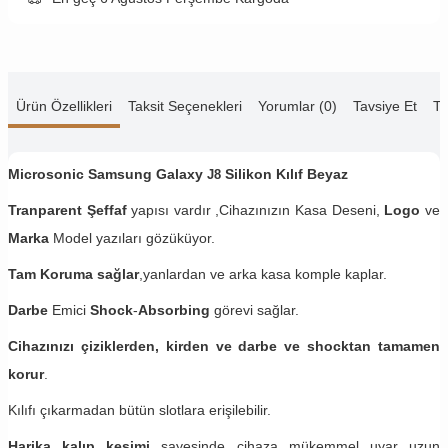
Ürün Özellikleri
Taksit Seçenekleri
Yorumlar (0)
Tavsiye Et
Te
Microsonic Samsung Galaxy
Silikon Kılıf Beyaz
J8
Tranparent Şeffaf
yapısı vardır ,Cihazınızın Kasa Deseni,
Logo
ve
Marka
Model yazıları gözüküyor.
Tam Koruma sağlar
,yanlardan ve arka kasa komple kaplar.
Darbe
Emici
Shock
-
Absorbing
görevi sağlar.
Cihazınızı çiziklerden, kirden ve darbe ve shocktan tamamen
korur
.
Kılıfı çıkarmadan bütün slotlara erişilebilir.
Harika kalıp kesimi
sayesinde cihaza mükemmel uyar uzun