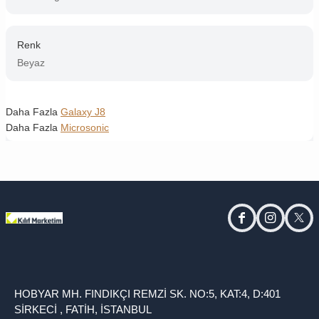
Renk
Beyaz
Daha Fazla
Galaxy J8
Daha Fazla
Microsonic
facebook
instagram
twitt
HOBYAR MH. FINDIKÇI REMZİ SK. NO:5, KAT:4, D:401
SİRKECİ , FATİH, İSTANBUL