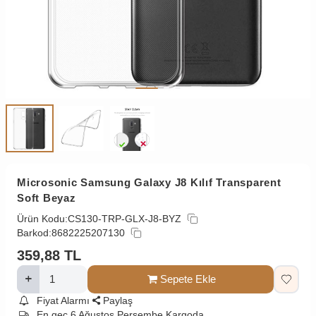
Microsonic Samsung Galaxy J8 Kılıf Transparent
Soft Beyaz
Ürün Kodu:
CS130-TRP-GLX-J8-BYZ
Barkod:
8682225207130
359,88
TL
Sepete Ekle
Fiyat Alarmı
Paylaş
En geç 6 Ağustos Perşembe Kargoda