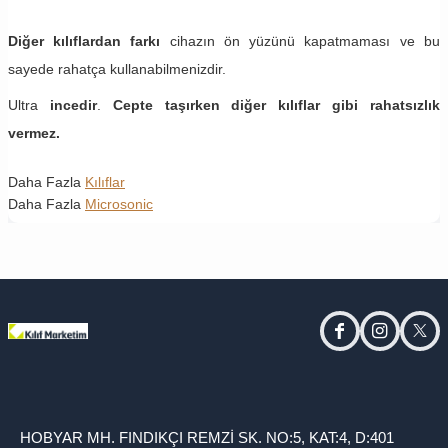
Diğer kılıflardan farkı
cihazın ön yüzünü kapatmaması ve bu
sayede rahatça kullanabilmenizdir.
Ultra
incedir
.
Cepte taşırken diğer kılıflar gibi rahatsızlık
vermez.
Daha Fazla
Kılıflar
Daha Fazla
Microsonic
facebook
instagram
twitt
HOBYAR MH. FINDIKÇI REMZİ SK. NO:5, KAT:4, D:401