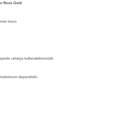
or Rose Gold
amen korur.
.
ayede rahatça kullanabilmenizdir.
ı maksimum dayanıklıdır.