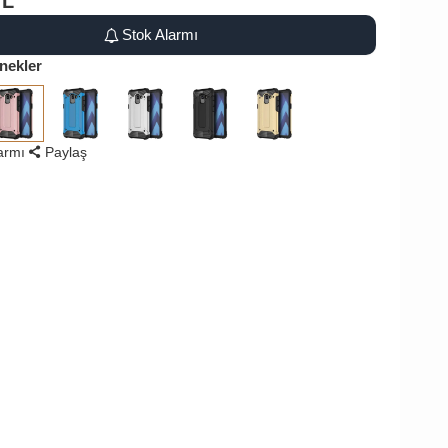
TL
Stok Alarmı
nekler
larmı
Paylaş