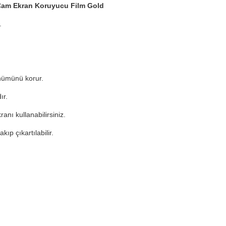
Cam Ekran Koruyucu Film Gold
.
nümünü korur.
ır.
nı kullanabilirsiniz.
kıp çıkartılabilir.