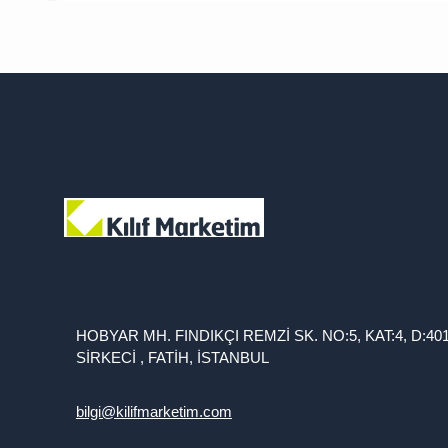
HOBYAR MH. FINDIKÇI REMZİ SK. NO:5, KAT:4, D:40
SİRKECİ , FATİH, İSTANBUL
bilgi@kilifmarketim.com