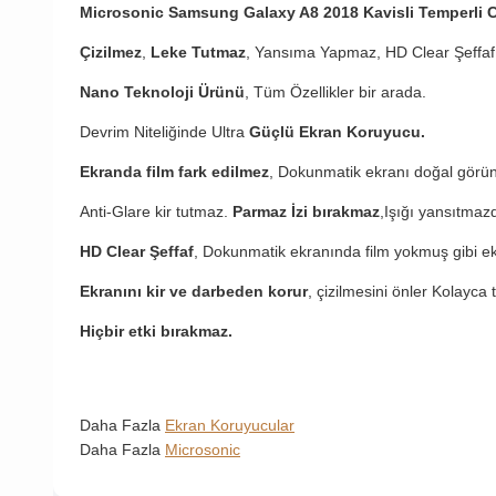
Microsonic Samsung Galaxy A8 2018 Kavisli Temperli 
Çizilmez
,
Leke Tutmaz
, Yansıma Yapmaz, HD Clear Şeffaf
Nano Teknoloji Ürünü
, Tüm Özellikler bir arada.
Devrim Niteliğinde Ultra
Güçlü Ekran Koruyucu.
Ekranda film fark edilmez
, Dokunmatik ekranı doğal görü
Anti-Glare kir tutmaz.
Parmaz İzi bırakmaz
,Işığı yansıtmazd
HD Clear Şeffaf
, Dokunmatik ekranında film yokmuş gibi ekra
Ekranını kir ve darbeden korur
, çizilmesini önler Kolayca ta
Hiçbir etki bırakmaz.
Daha Fazla
Ekran Koruyucular
Daha Fazla
Microsonic