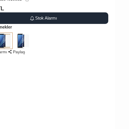
TL
Stok Alarmı
nekler
larmı
Paylaş