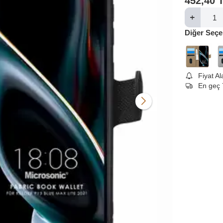
452,40
Diğer Seçe
Fiyat A
En geç