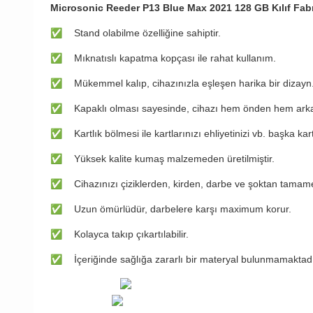
Microsonic Reeder P13 Blue Max 2021 128 GB Kılıf Fab
✅
Stand olabilme özelliğine sahiptir.
✅
Mıknatıslı kapatma kopçası ile rahat kullanım.
✅
Mükemmel kalıp, cihazınızla eşleşen harika bir dizayn
✅
Kapaklı olması sayesinde, cihazı hem önden hem arka
✅
Kartlık bölmesi ile kartlarınızı ehliyetinizi vb. başka kar
✅
Yüksek kalite kumaş malzemeden üretilmiştir.
✅
Cihazınızı çiziklerden, kirden, darbe ve şoktan tamam
✅
Uzun ömürlüdür, darbelere karşı maximum korur.
✅
Kolayca takıp çıkartılabilir.
✅
İçeriğinde sağlığa zararlı bir materyal bulunmamaktadı