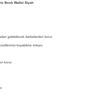
ric Book Wallet Siyah
.
dan gelebilecek darbelerden korur.
tvizitlerinizi koyabilme imkanı.
en korur.
r.