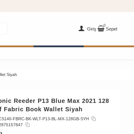
0
Giriş
Sepet
let Siyah
onic Reeder P13 Blue Max 2021 128
f Fabric Book Wallet Siyah
CS140-FBRC-BK-WLT-P13-BL-MX-128GB-SYH
2875157847