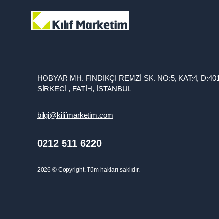
HOBYAR MH. FINDIKÇI REMZİ SK. NO:5, KAT:4, D:40
SİRKECİ , FATİH, İSTANBUL
bilgi@kilifmarketim.com
0212 511 6220
2026
© Copyright. Tüm hakları saklıdır.