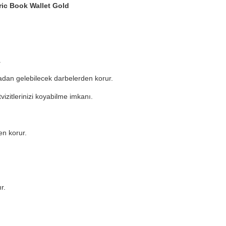
ric Book Wallet Gold
.
dan gelebilecek darbelerden korur.
tvizitlerinizi koyabilme imkanı.
en korur.
r.