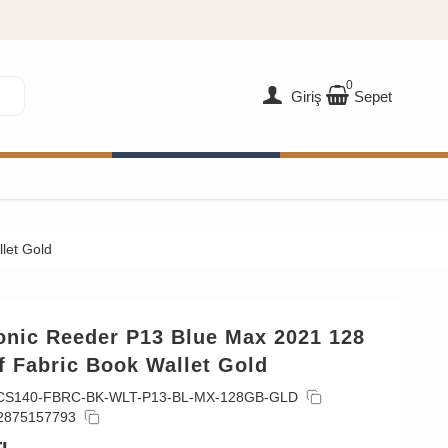
0
Giriş
Sepet
let Gold
onic Reeder P13 Blue Max 2021 128
f Fabric Book Wallet Gold
CS140-FBRC-BK-WLT-P13-BL-MX-128GB-GLD
2875157793