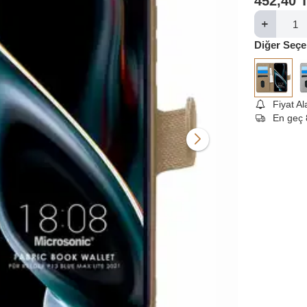
452,40
Diğer Seçe
Fiyat A
En geç 