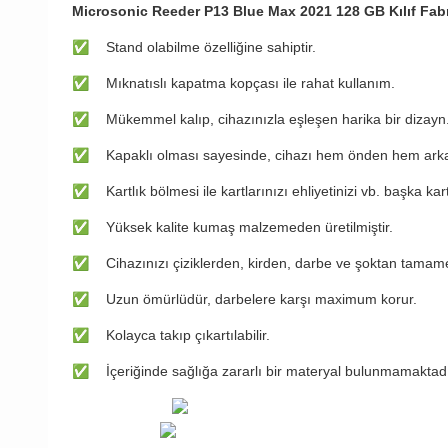
Microsonic Reeder P13 Blue Max 2021 128 GB Kılıf Fab
✅
Stand olabilme özelliğine sahiptir.
✅
Mıknatıslı kapatma kopçası ile rahat kullanım.
✅
Mükemmel kalıp, cihazınızla eşleşen harika bir dizayn
✅
Kapaklı olması sayesinde, cihazı hem önden hem arka
✅
Kartlık bölmesi ile kartlarınızı ehliyetinizi vb. başka kar
✅
Yüksek kalite kumaş malzemeden üretilmiştir.
✅
Cihazınızı çiziklerden, kirden, darbe ve şoktan tamam
✅
Uzun ömürlüdür, darbelere karşı maximum korur.
✅
Kolayca takıp çıkartılabilir.
✅
İçeriğinde sağlığa zararlı bir materyal bulunmamaktadı