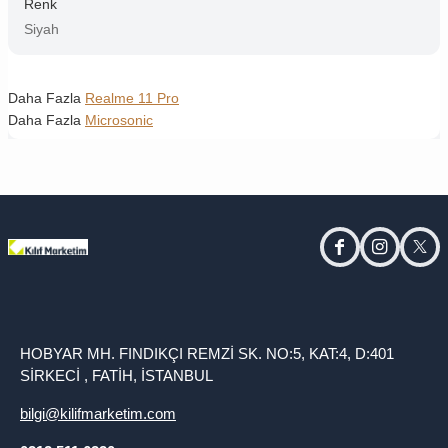
Renk
Siyah
Daha Fazla
Realme 11 Pro
Daha Fazla
Microsonic
facebook
instagram
twitt
HOBYAR MH. FINDIKÇI REMZİ SK. NO:5, KAT:4, D:401
SİRKECİ , FATİH, İSTANBUL
bilgi@kilifmarketim.com