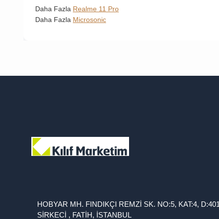
Daha Fazla
Realme 11 Pro
Daha Fazla
Microsonic
HOBYAR MH. FINDIKÇI REMZİ SK. NO:5, KAT:4, D:40
SİRKECİ , FATİH, İSTANBUL