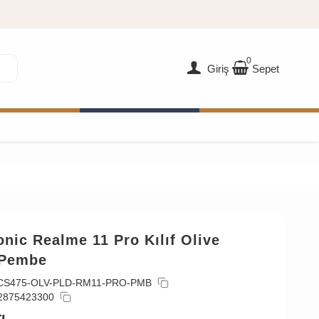
0
Giriş
Sepet
nic Realme 11 Pro Kılıf Olive
 Pembe
CS475-OLV-PLD-RM11-PRO-PMB
2875423300