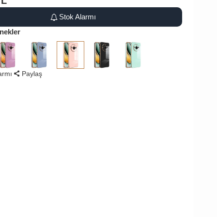
TL
Stok Alarmı
nekler
larmı
Paylaş