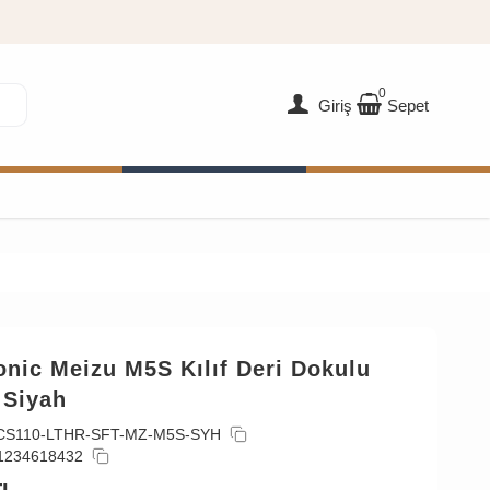
0
Giriş
Sepet
nic Meizu M5S Kılıf Deri Dokulu
 Siyah
CS110-LTHR-SFT-MZ-M5S-SYH
1234618432