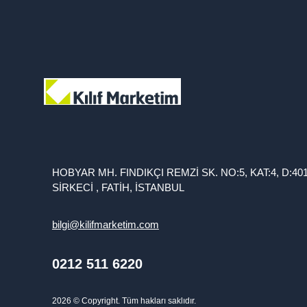
HOBYAR MH. FINDIKÇI REMZİ SK. NO:5, KAT:4, D:40
SİRKECİ , FATİH, İSTANBUL
bilgi@kilifmarketim.com
0212 511 6220
2026
© Copyright. Tüm hakları saklıdır.