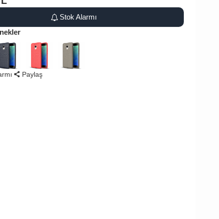
TL
Stok Alarmı
nekler
larmı
Paylaş