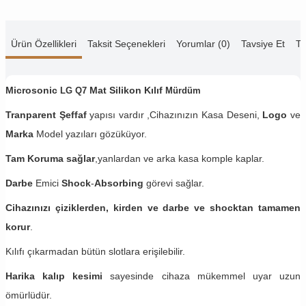
Ürün Özellikleri
Taksit Seçenekleri
Yorumlar (0)
Tavsiye Et
Te
Microsonic
Mat Silikon Kılıf
LG Q7
Mürdüm
Tranparent Şeffaf
yapısı vardır ,Cihazınızın Kasa Deseni,
Logo
ve
Marka
Model yazıları gözüküyor.
Tam Koruma sağlar
,yanlardan ve arka kasa komple kaplar.
Darbe
Emici
Shock
-
Absorbing
görevi sağlar.
Cihazınızı çiziklerden, kirden ve darbe ve shocktan tamamen
korur
.
Kılıfı çıkarmadan bütün slotlara erişilebilir.
Harika kalıp kesimi
sayesinde cihaza mükemmel uyar uzun
ömürlüdür.