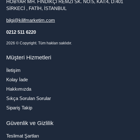
HOBYAR MH. FINDIKÇI REMZİ SK. NO:5, KAT:4, D:401
SİRKECİ , FATİH, İSTANBUL
bilgi@kilifmarketim.com
0212 511 6220
2026
© Copyright. Tüm hakları saklıdır.
Müşteri Hizmetleri
İletişim
Kolay İade
Hakkımızda
Sıkça Sorulan Sorular
Sipariş Takip
Güvenlik ve Gizlilik
Teslimat Şartları