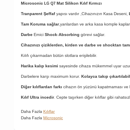
Microsonic
Mat Silikon Kılıf
LG Q7
Kırmızı
Tranparent Şeffaf
yapısı vardır ,Cihazınızın Kasa Deseni,
Tam Koruma sağlar
,yanlardan ve arka kasa komple kaplar
Darbe
Emici
Shock
-
Absorbing
görevi sağlar.
Cihazınızı çiziklerden, kirden ve darbe ve shocktan ta
Kılıfı çıkarmadan bütün slotlara erişilebilir.
Harika kalıp kesimi
sayesinde cihaza mükemmel uyar uzu
Darbelere karşı maximum korur.
Kolayca takıp çıkartılabil
Diğer kılıflardan farkı
cihazın ön yüzünü kapatmaması ve b
Kılıf Ultra incedir
. Cepte taşırken diğer kılıflar gibi rahatsı
Daha Fazla
Kılıflar
Daha Fazla
Microsonic