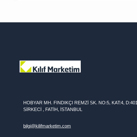
HOBYAR MH. FINDIKÇI REMZİ SK. NO:5, KAT:4, D:40
SİRKECİ , FATİH, İSTANBUL
bilgi@kilifmarketim.com