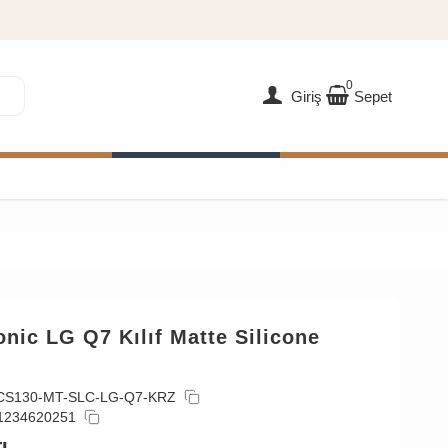
0
Giriş
Sepet
nic LG Q7 Kılıf Matte Silicone
CS130-MT-SLC-LG-Q7-KRZ
1234620251