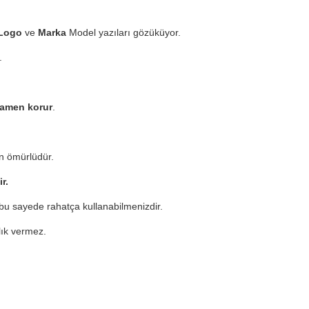
Logo
ve
Marka
Model yazıları gözüküyor.
.
mamen korur
.
n ömürlüdür.
ir.
u sayede rahatça kullanabilmenizdir.
zlık vermez.