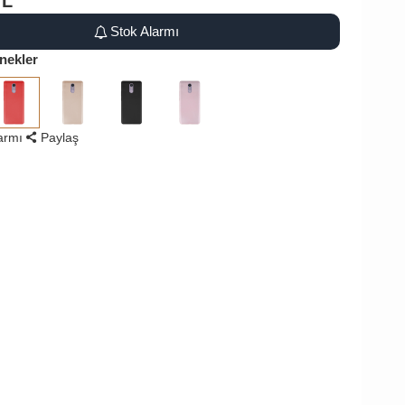
TL
Stok Alarmı
nekler
larmı
Paylaş