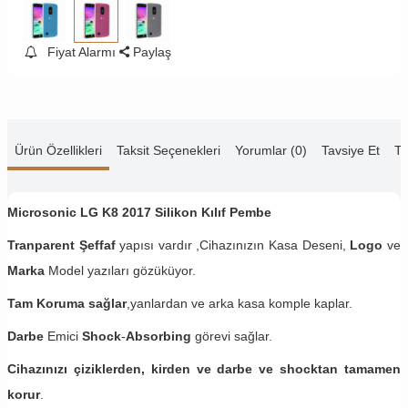
Fiyat Alarmı
Paylaş
Ürün Özellikleri
Taksit Seçenekleri
Yorumlar (0)
Tavsiye Et
Te
Microsonic LG K8 2017 Silikon Kılıf Pembe
Tranparent Şeffaf
yapısı vardır ,Cihazınızın Kasa Deseni,
Logo
ve
Marka
Model yazıları gözüküyor.
Tam Koruma sağlar
,yanlardan ve arka kasa komple kaplar.
Darbe
Emici
Shock
-
Absorbing
görevi sağlar.
Cihazınızı çiziklerden, kirden ve darbe ve shocktan tamamen
korur
.