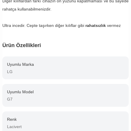
Diğer kılıflardan farkı cihazın ön yüzünü kapatmaması ve bu sayede
rahatça kullanabilmenizdir.
Ultra incedir. Cepte taşırken diğer kılıflar gibi
rahatsızlık
vermez
Ürün Özellikleri
Uyumlu Marka
LG
Uyumlu Model
G7
Renk
Lacivert