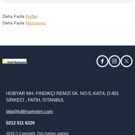
Daha Fazla
Kılıflar
Daha Fazla
Microsonic
facebook
instagram
twitt
HOBYAR MH. FINDIKÇI REMZİ SK. NO:5, KAT:4, D:401
SİRKECİ , FATİH, İSTANBUL
bilgi@kilifmarketim.com
0212 511 6220
2026
© Copyright. Tüm hakları saklıdır.