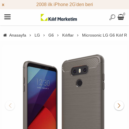
2008 ilk iPhone 2G'den beri
0
Anasayfa
LG
G6
Kılıflar
Microsonic LG G6 Kılıf Ro