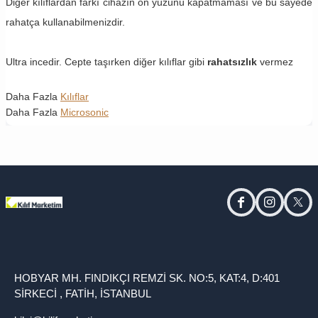
Diğer kılıflardan farkı cihazın ön yüzünü kapatmaması ve bu sayede
rahatça kullanabilmenizdir.
Ultra incedir. Cepte taşırken diğer kılıflar gibi
rahatsızlık
vermez
Daha Fazla
Kılıflar
Daha Fazla
Microsonic
facebook
instagram
twitt
HOBYAR MH. FINDIKÇI REMZİ SK. NO:5, KAT:4, D:401
SİRKECİ , FATİH, İSTANBUL