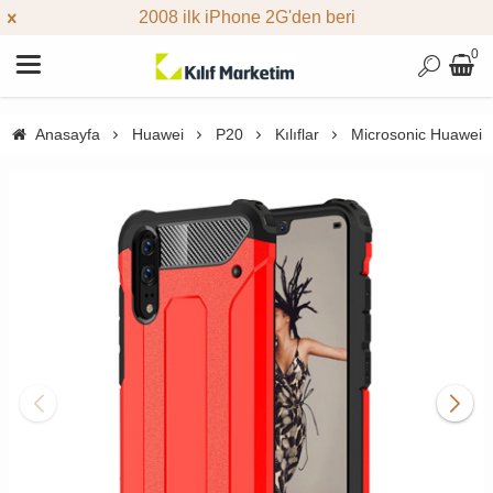
2008 ilk iPhone 2G'den beri
0
Anasayfa
Huawei
P20
Kılıflar
Microsonic Huawei P