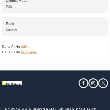
Uyumlu Model
P20
Renk
Kırmızı
Daha Fazla
Kılıflar
Daha Fazla
Microsonic
facebook
instagram
twitt
HOBYAR MH. FINDIKÇI REMZİ SK. NO:5, KAT:4, D:401