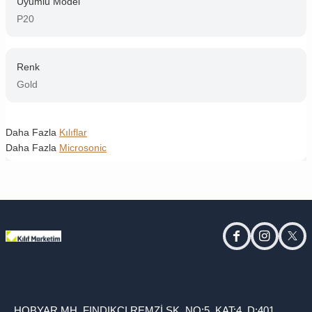
Uyumlu Model
P20
Renk
Gold
Daha Fazla
Kılıflar
Daha Fazla
Microsonic
facebook
instagram
twitt
HOBYAR MH. FINDIKÇI REMZİ SK. NO:5, KAT:4, D:401