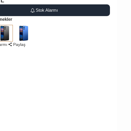
TL
Stok Alarmı
nekler
larmı
Paylaş