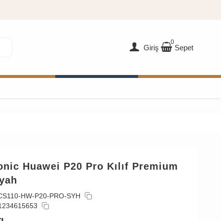
0
Giriş
Sepet
onic Huawei P20 Pro Kılıf Premium
iyah
CS110-HW-P20-PRO-SYH
1234615653