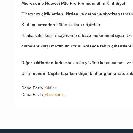
Microsonic Huawei P20 Pro Premium Slim Kılıf Siyah
Cihazınızı
çiziklerden
,
kirden
ve darbe ve shocktan tamam
Kılıfı çıkarmadan
bütün slotlara erişilebilir.
Harika kalıp kesimi sayesinde
cihaza mükemmel uyar
Uzu
darbelere karşı maximum korur.
Kolayca takıp çıkartılabil
Diğer kılıflardan farkı
cihazın ön yüzünü kapatmaması ve 
Ultra
incedir
.
Cepte taşırken diğer kılıflar gibi rahatsızlı
Daha Fazla
Kılıflar
Daha Fazla
Microsonic