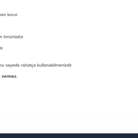
en korur.
n ömürlüdür.
ir.
bu sayede rahatça kullanabilmenizdir.
k vermez.