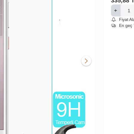
335,88
Fiyat A
En geç