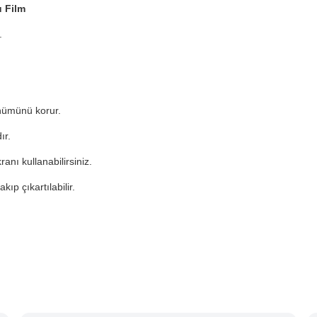
 Film
.
nümünü korur.
ır.
nı kullanabilirsiniz.
kıp çıkartılabilir.