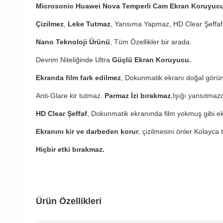
Microsonic Huawei Nova Temperli Cam Ekran Koruyucu
Çizilmez
,
Leke Tutmaz
, Yansıma Yapmaz, HD Clear Şeffaf
Nano Teknoloji Ürünü
, Tüm Özellikler bir arada.
Devrim Niteliğinde Ultra
Güçlü Ekran Koruyucu.
Ekranda film fark edilmez
, Dokunmatik ekranı doğal görü
Anti-Glare kir tutmaz.
Parmaz İzi bırakmaz
,Işığı yansıtmazd
HD Clear Şeffaf
, Dokunmatik ekranında film yokmuş gibi ekra
Ekranını kir ve darbeden korur
, çizilmesini önler Kolayca ta
Hiçbir etki bırakmaz.
Ürün Özellikleri