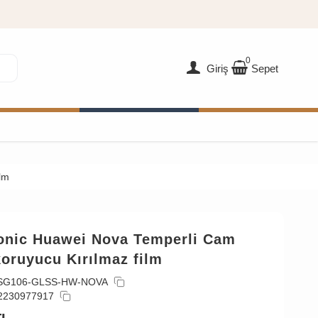
0
Giriş
Sepet
lm
onic Huawei Nova Temperli Cam
oruyucu Kırılmaz film
SG106-GLSS-HW-NOVA
2230977917