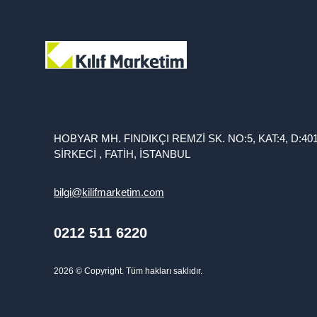
HOBYAR MH. FINDIKÇI REMZİ SK. NO:5, KAT:4, D:40
SİRKECİ , FATİH, İSTANBUL
bilgi@kilifmarketim.com
0212 511 6220
2026
© Copyright. Tüm hakları saklıdır.