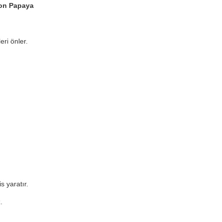
kon Papaya
eri önler.
s yaratır.
.