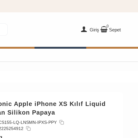
0
Giriş
Sepet
nic Apple iPhone XS Kılıf Liquid
n Silikon Papaya
CS155-LQ-LNSMN-IPXS-PPY
2225254912