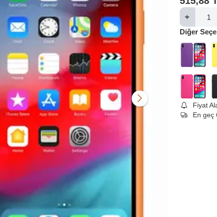
515,88
Diğer Seçe
Fiyat A
En geç