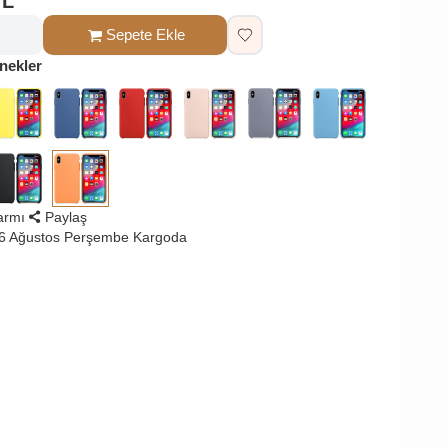
TL
Sepete Ekle
nekler
larmı
Paylaş
 6 Ağustos Perşembe Kargoda