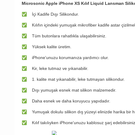
Microsonic Apple iPhone XS Kılıf Liquid Lansman Sili
✅
İçi Kadife Dışı Silikondur.
✅
Kılıfın içindeki yumuşak mikrofiber kadife astar çizilmel
✅
Tüm butonlara rahatlıkla ulaşabilirsiniz.
✅
Yüksek kalite üretim.
✅
iPhone'unuzu korumanıza yardımcı olur.
✅
Kir, leke tutmaz ve yıkanabilir.
✅
1. kalite mat yıkanabilir, leke tutmayan silikondur.
✅
Dışı yumuşak esnek mat silikon malzemedir.
✅
Daha esnek ve daha koruyucu yapıdadır.
✅
Yumuşak dokulu silikon dış yüzeyi elinizde harika bir hi
✅
Kılıf takılıyken iPhone'unuzu kablosuz şarj edebilirsiniz