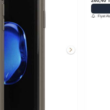
260,40
Fiyat A