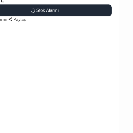
TL
Stok Alarmı
larmı
Paylaş