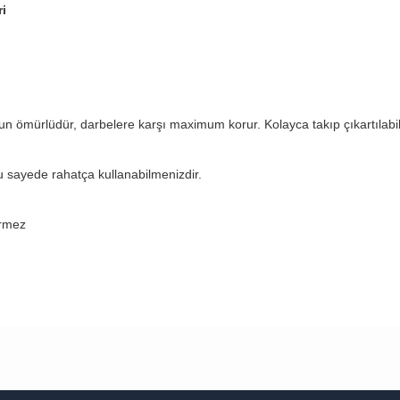
ri
ömürlüdür, darbelere karşı maximum korur. Kolayca takıp çıkartılabili
u sayede rahatça kullanabilmenizdir.
rmez