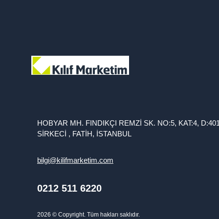
HOBYAR MH. FINDIKÇI REMZİ SK. NO:5, KAT:4, D:40
SİRKECİ , FATİH, İSTANBUL
bilgi@kilifmarketim.com
0212 511 6220
2026
© Copyright. Tüm hakları saklıdır.