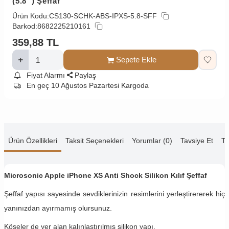
(5.8'') Şeffaf
Ürün Kodu:
CS130-SCHK-ABS-IPXS-5.8-SFF
Barkod:
8682225210161
359,88
TL
Sepete Ekle
Fiyat Alarmı
Paylaş
En geç 10 Ağustos Pazartesi Kargoda
Ürün Özellikleri
Taksit Seçenekleri
Yorumlar (0)
Tavsiye Et
Te
Microsonic Apple iPhone XS Anti Shock Silikon Kılıf Şeffaf
Şeffaf yapısı sayesinde sevdiklerinizin resimlerini yerleştirererek hiç
yanınızdan ayırmamış olursunuz.
Köşeler de yer alan kalınlaştırılmış silikon yapı.