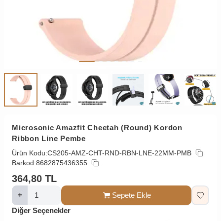
Microsonic Amazfit Cheetah (Round) Kordon
Ribbon Line Pembe
Ürün Kodu:
CS205-AMZ-CHT-RND-RBN-LNE-22MM-PMB
Barkod:
8682875436355
364,80
TL
Sepete Ekle
Diğer Seçenekler