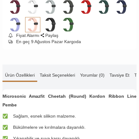
Fiyat Alarmı
Paylaş
En geç 9 Ağustos Pazar Kargoda
Ürün Özellikleri
Taksit Seçenekleri
Yorumlar (0)
Tavsiye Et
Te
Microsonic Amazfit Cheetah (Round) Kordon Ribbon Line
Pembe
✅
Sağlam, esnek silikon malzeme.
✅
Bükülmelere ve kırılmalara dayanıklı.
✅
Yıkanabilir ve suya karşı dayanıklı.