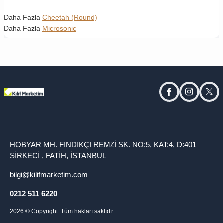
Daha Fazla
Cheetah (Round)
Daha Fazla
Microsonic
facebook
instagram
twitt
HOBYAR MH. FINDIKÇI REMZİ SK. NO:5, KAT:4, D:401
SİRKECİ , FATİH, İSTANBUL
bilgi@kilifmarketim.com
0212 511 6220
2026
© Copyright. Tüm hakları saklıdır.