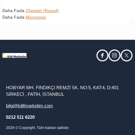
Daha Fazla
Cheetah (Round)
Daha Fazla
Microsonic
facebook
instagram
twitt
HOBYAR MH. FINDIKÇI REMZİ SK. NO:5, KAT:4, D:401
SİRKECİ , FATİH, İSTANBUL
bilgi@kilifmarketim.com
0212 511 6220
2026
© Copyright. Tüm hakları saklıdır.