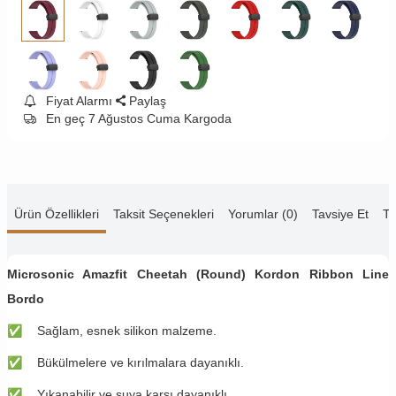
Fiyat Alarmı
Paylaş
En geç 7 Ağustos Cuma Kargoda
Ürün Özellikleri
Taksit Seçenekleri
Yorumlar (0)
Tavsiye Et
Te
Microsonic Amazfit Cheetah (Round) Kordon Ribbon Line
Bordo
✅
Sağlam, esnek silikon malzeme.
✅
Bükülmelere ve kırılmalara dayanıklı.
✅
Yıkanabilir ve suya karşı dayanıklı.