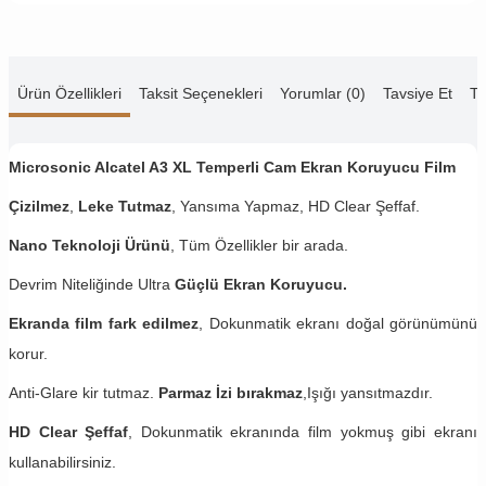
Ürün Özellikleri
Taksit Seçenekleri
Yorumlar (0)
Tavsiye Et
Te
Microsonic Alcatel A3 XL Temperli Cam Ekran Koruyucu Film
Çizilmez
,
Leke Tutmaz
, Yansıma Yapmaz, HD Clear Şeffaf.
Nano Teknoloji Ürünü
, Tüm Özellikler bir arada.
Devrim Niteliğinde Ultra
Güçlü Ekran Koruyucu.
Ekranda film fark edilmez
, Dokunmatik ekranı doğal görünümünü
korur.
Anti-Glare kir tutmaz.
Parmaz İzi bırakmaz
,Işığı yansıtmazdır.
HD Clear Şeffaf
, Dokunmatik ekranında film yokmuş gibi ekranı
kullanabilirsiniz.