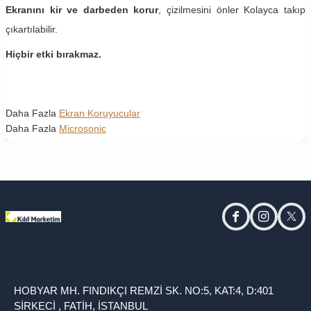
Ekranını kir ve darbeden korur
, çizilmesini önler Kolayca takıp
çıkartılabilir.
Hiçbir etki bırakmaz.
Daha Fazla
Ekran Koruyucular
Daha Fazla
Microsonic
facebook
instagram
twitt
HOBYAR MH. FINDIKÇI REMZİ SK. NO:5, KAT:4, D:401
SİRKECİ , FATİH, İSTANBUL