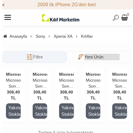
2008 ilk iPhone 2G'den beri
0
Anasayfa
Sony
Xperia XA
Kılıflar
Filtre
Microsonic
Microsonic
Microsonic
Microsonic
Microsoni
Microsonic
Microsonic
Microsonic
Microsonic
Microsonic
Sony
Sony
Sony
Sony
Sony
308,40
Xperia
308,40
Xperia
308,40
Xperia
308,40
Xperia
308,40
Xperia
TL
Xa
TL
Xa
TL
Xa
TL
Xa
TL
Xa
Cüzdanlı
Cüzdanlı
Cüzdanlı
Cüzdanlı
Cüzdanlı
Yakında
Yakında
Yakında
Yakında
Yakında
Deri
Deri
Deri
Deri
Deri
Stoklarda
Stoklarda
Stoklarda
Stoklarda
Stoklard
Kılıf
Kılıf
Kılıf
Kılıf
Kılıf
Siyah
Mor
Pembe
Mavi
Kırmızı
Toplam 5 ürün bulunmaktadır.