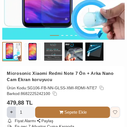
Microsonic Xiaomi Redmi Note 7 Ön + Arka Nano
Cam Ekran koruyucu
Ürün Kodu:
SG106-FB-NN-GLSS-XMI-RDMI-NTE7
Barkod:
8682225242100
479,88
TL
Sepete Ekle
Fiyat Alarmı
Paylaş
En geç 7 Ağustos Cuma Kargoda