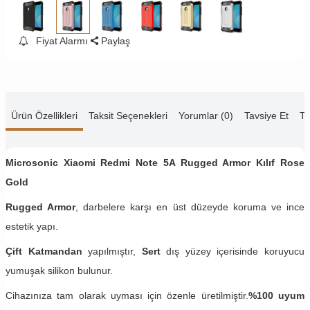
Fiyat Alarmı
Paylaş
Ürün Özellikleri
Taksit Seçenekleri
Yorumlar (0)
Tavsiye Et
Te
Microsonic Xiaomi Redmi Note 5A​ Rugged Armor Kılıf Rose
Gold
Rugged Armor
, darbelere karşı en üst düzeyde koruma ve ince
estetik yapı.
Çift Katmandan
yapılmıştır,
Sert
dış yüzey içerisinde koruyucu
yumuşak silikon bulunur.
Cihazınıza tam olarak uyması için özenle üretilmiştir.
%100 uyum