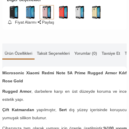
Fiyat Alarmı
Paylaş
Ürün Özellikleri
Taksit Seçenekleri
Yorumlar (0)
Tavsiye Et
Te
Microsonic Xiaomi Redmi Note 5A Prime Rugged Armor Kılıf
Rose Gold
Rugged Armor
, darbelere karşı en üst düzeyde koruma ve ince
estetik yapı.
Çift Katmandan
yapılmıştır,
Sert
dış yüzey içerisinde koruyucu
yumuşak silikon bulunur.
Cihazınıza tam olarak uyması için özenle üretilmiştir.
%100 uyum