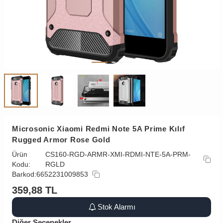
Microsonic Xiaomi Redmi Note 5A Prime Kılıf
Rugged Armor Rose Gold
Ürün
CS160-RGD-ARMR-XMI-RDMI-NTE-5A-PRM-
Kodu:
RGLD
Barkod:
6652231009853
359,88
TL
Stok Alarmı
Diğer Seçenekler