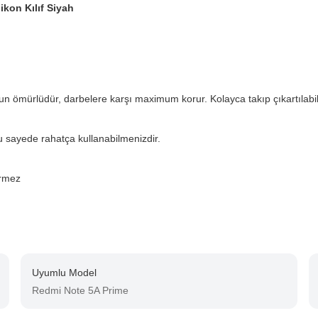
kon Kılıf Siyah
ömürlüdür, darbelere karşı maximum korur. Kolayca takıp çıkartılabili
u sayede rahatça kullanabilmenizdir.
rmez
Uyumlu Model
Redmi Note 5A Prime