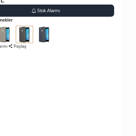
TL
Stok Alarmı
nekler
larmı
Paylaş