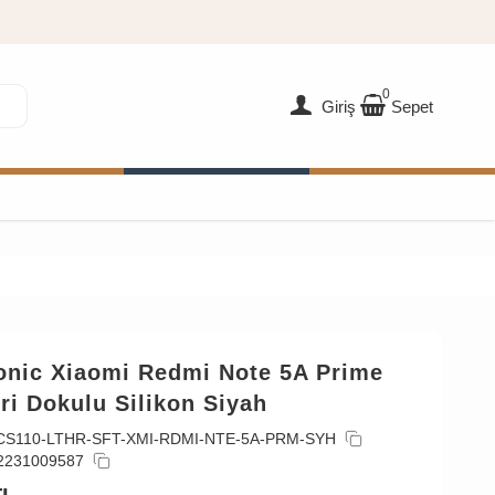
0
Giriş
Sepet
onic Xiaomi Redmi Note 5A Prime
eri Dokulu Silikon Siyah
CS110-LTHR-SFT-XMI-RDMI-NTE-5A-PRM-SYH
2231009587