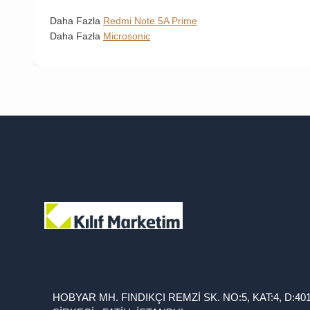
Daha Fazla
Redmi Note 5A Prime
Daha Fazla
Microsonic
HOBYAR MH. FINDIKÇI REMZİ SK. NO:5, KAT:4, D:40