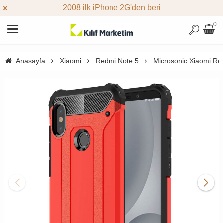
2008 ilk iPhone 2G'den beri
0
Anasayfa
Xiaomi
Redmi Note 5
Microsonic Xiaomi Red