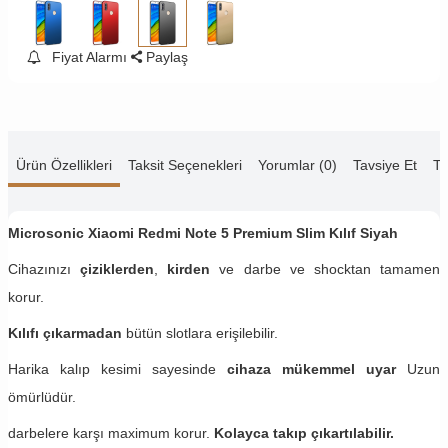
Fiyat Alarmı
Paylaş
Ürün Özellikleri
Taksit Seçenekleri
Yorumlar (0)
Tavsiye Et
Te
Microsonic Xiaomi Redmi Note 5
Premium Slim Kılıf Siyah
Cihazınızı
çiziklerden
,
kirden
ve darbe ve shocktan tamamen
korur.
Kılıfı çıkarmadan
bütün slotlara erişilebilir.
Harika kalıp kesimi sayesinde
cihaza mükemmel uyar
Uzun
ömürlüdür.
darbelere karşı maximum korur.
Kolayca takıp çıkartılabilir.