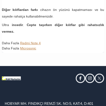
Diğer kılıflardan farkı
cihazın ön yüzünü kapatmaması ve bu
sayede rahatça kullanabilmenizdir.
Ultra
incedir
.
Cepte taşırken diğer kılıflar gibi rahatsızlık
vermez.
Daha Fazla
Redmi Note 4
Daha Fazla
Microsonic
facebook
instagram
twitt
HOBYAR MH. FINDIKÇI REMZİ SK. NO:5, KAT:4, D:401