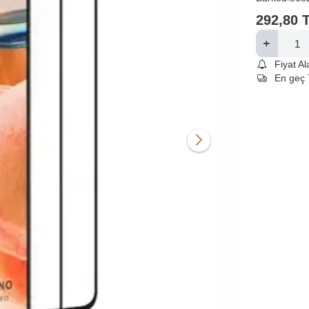
292,80
Fiyat A
En geç