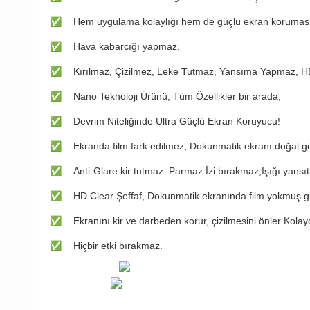
✅
Hem uygulama kolaylığı hem de güçlü ekran koruması i
✅
Hava kabarcığı yapmaz.
✅
Kırılmaz, Çizilmez, Leke Tutmaz, Yansıma Yapmaz, HD
✅
Nano Teknoloji Ürünü, Tüm Özellikler bir arada,
✅
Devrim Niteliğinde Ultra Güçlü Ekran Koruyucu!
✅
Ekranda film fark edilmez, Dokunmatik ekranı doğal 
✅
Anti-Glare kir tutmaz. Parmaz İzi bırakmaz,Işığı yansı
✅
HD Clear Şeffaf, Dokunmatik ekranında film yokmuş gibi
✅
Ekranını kir ve darbeden korur, çizilmesini önler Kolayca
✅
Hiçbir etki bırakmaz.