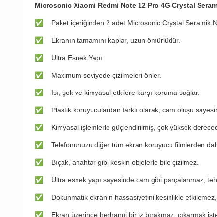
Microsonic Xiaomi Redmi Note 12 Pro 4G Crystal Seram
✅
Paket içeriğinden 2 adet Microsonic Crystal Seramik
✅
Ekranın tamamını kaplar, uzun ömürlüdür.
✅
Ultra Esnek Yapı
✅
Maximum seviyede çizilmeleri önler.
✅
Isı, şok ve kimyasal etkilere karşı koruma sağlar.
✅
Plastik koruyuculardan farklı olarak, cam oluşu sayes
✅
Kimyasal işlemlerle güçlendirilmiş, çok yüksek dereced
✅
Telefonunuzu diğer tüm ekran koruyucu filmlerden daha
✅
Bıçak, anahtar gibi keskin objelerle bile çizilmez.
✅
Ultra esnek yapı sayesinde cam gibi parçalanmaz, teh
✅
Dokunmatik ekranın hassasiyetini kesinlikle etkilemez,
✅
Ekran üzerinde herhangi bir iz bırakmaz, çıkarmak iste