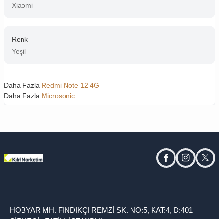
Xiaomi
Renk
Yeşil
Daha Fazla
Redmi Note 12 4G
Daha Fazla
Microsonic
facebook
instagram
twitt
HOBYAR MH. FINDIKÇI REMZİ SK. NO:5, KAT:4, D:401